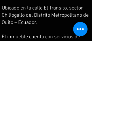
Ubicado en la calle El Transito, sector
Chillogallo del Distrito Metropolitano de
Quito – Ecuador.
El inmueble cuenta con servicios de
urbanización (agua potable, luz
eléctrica, alcantarillado y acceso directo
de transporte público y comercial); así
como los servicios de infraestructura
(calles asfaltadas, veredas y bordillos).
Está localizado estratégicamente cerca
de la vía principal de la ciudad (Av.
Mariscal Sucre), a 2km del Terminal
Terrestre de Quitumbe; así como a
entidades públicas y privadas, tales
como: Centro Comercial Quicentro Sur,