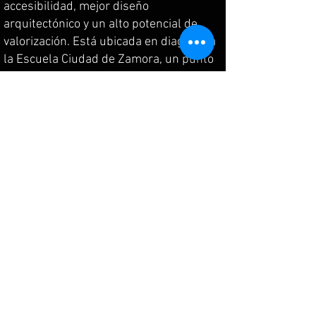
accesibilidad, mejor diseño
arquitectónico y un alto potencial de
valorización. Está ubicada en diagonal a
la Escuela Ciudad de Zamora, un punto
de referencia clave para familias y
proyectos residenciales.
El entorno combina naturaleza,
privacidad y urbanización, con viviendas
ya construidas en el sector, ideal para
vivienda unifamiliar, casa con local, o
proyecto habitacional con excelente
proyección.
📐 Área: 300 m²
📍 Lote esquinero – doble frente
🏡 Zona residencial consolidada
💰 Precio: USD 48.500
📈 Excelente oportunidad de inversión